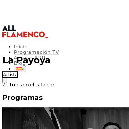
Inicio
Programación TV
La Payoya
Acceso APP
Blog
▾
Artista
2
títulos en el catálogo
Programas