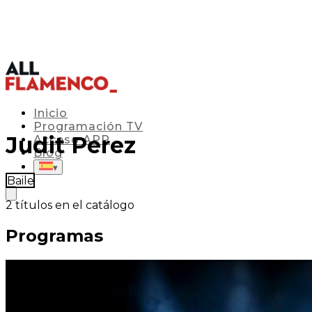
Inicio
Programación TV
Judit Perez
Acceso APP
Blog
▾
Baile
2
títulos en el catálogo
Programas