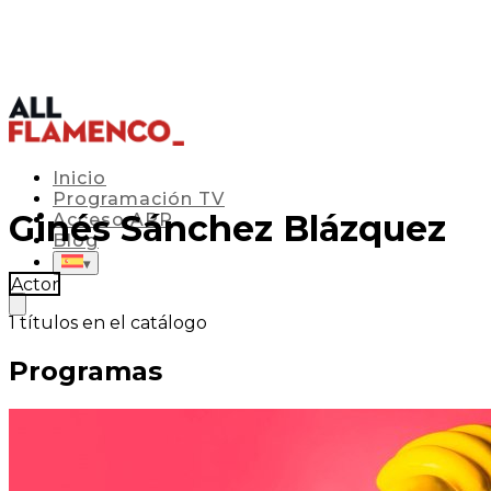
Inicio
Programación TV
Ginés Sánchez Blázquez
Acceso APP
Blog
▾
Actor
1
títulos en el catálogo
Programas