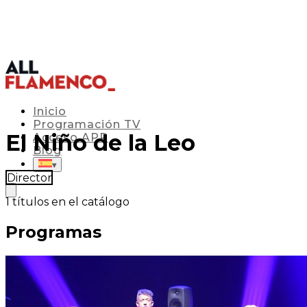
Inicio
Programación TV
El Niño de la Leo
Acceso APP
Blog
▾
Director
1
títulos en el catálogo
Programas