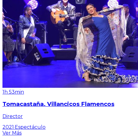
1h 53min
Tomacastaña. Villancicos Flamencos
Director
2021
·
Espectáculo
Ver Más