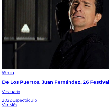
59min
De Los Puertos. Juan Fernández. 26 Festival
Vestuario
2022
·
Espectáculo
Ver Más