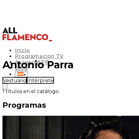
Inicio
Programación TV
Antonio Parra
Acceso APP
Blog
▾
Vestuario
Intérprete
1
títulos en el catálogo
Programas