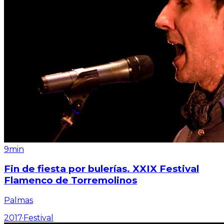
9min
Fin de fiesta por bulerías. XXIX Festival
Flamenco de Torremolinos
Palmas
2017
·
Festival