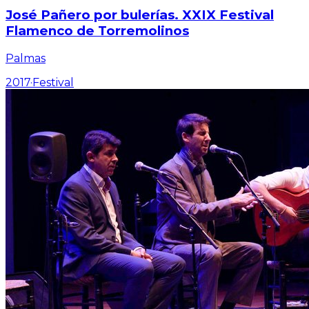
José Pañero por bulerías. XXIX Festival
Flamenco de Torremolinos
Palmas
2017
·
Festival