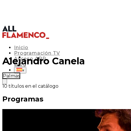
Inicio
Programación TV
Alejandro Canela
Acceso APP
Blog
▾
Palmas
10
títulos en el catálogo
Programas