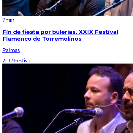
7min
Fin de fiesta por bulerías. XXIX Festival
Flamenco de Torremolinos
Palmas
2017
·
Festival