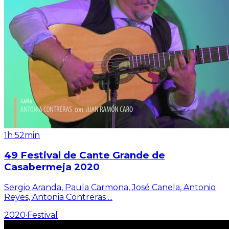
1h 52min
49 Festival de Cante Grande de
Casabermeja 2020
Sergio Aranda, Paula Carmona, José Canela, Antonio
Reyes, Antonia Contreras
...
2020
·
Festival