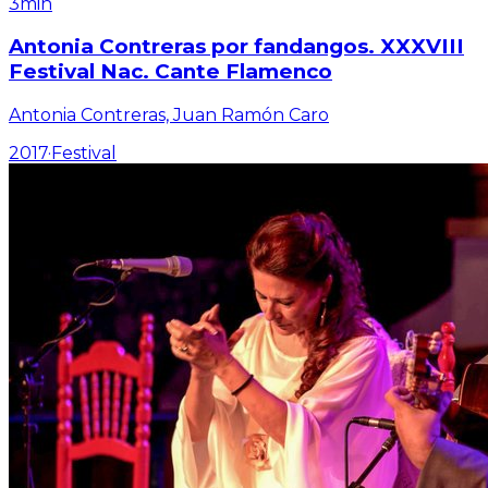
3min
Antonia Contreras por fandangos. XXXVIII
Festival Nac. Cante Flamenco
Antonia Contreras, Juan Ramón Caro
2017
·
Festival