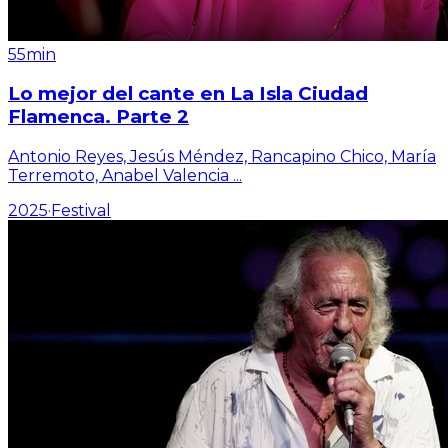
55min
Lo mejor del cante en La Isla Ciudad
Flamenca. Parte 2
Antonio Reyes, Jesús Méndez, Rancapino Chico, María
Terremoto, Anabel Valencia
...
2025
·
Festival