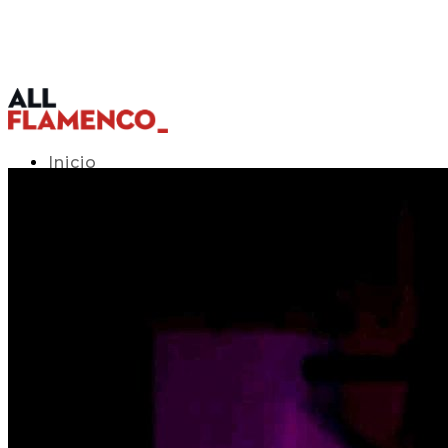
Inicio
Programación TV
Acceso APP
Blog
▾