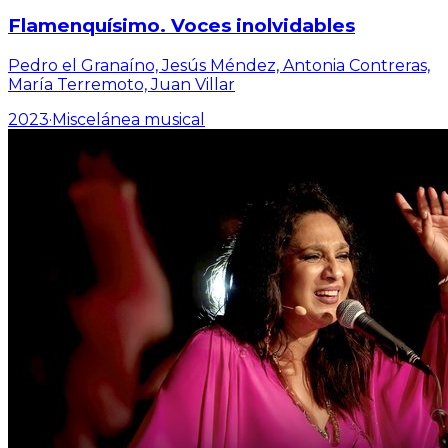
Flamenquísimo. Voces inolvidables
Pedro el Granaíno, Jesús Méndez, Antonia Contreras,
María Terremoto, Juan Villar
2023
·
Miscelánea musical