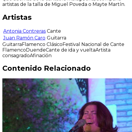
artistas de la talla de Miguel Poveda o Mayte Martín.
Artistas
Antonia Contreras
Cante
Juan Ramón Caro
Guitarra
Guitarra
Flamenco Clásico
Festival Nacional de Cante
Flamenco
Duende
Cante de ida y vuelta
Artista
consagrado
Afinación
Contenido Relacionado