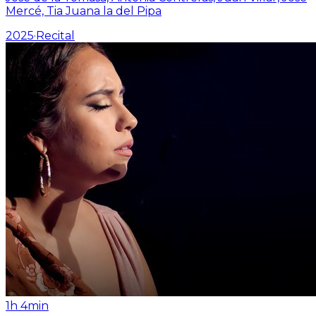
Mercé, Tia Juana la del Pipa
2025
·
Recital
1h 4min