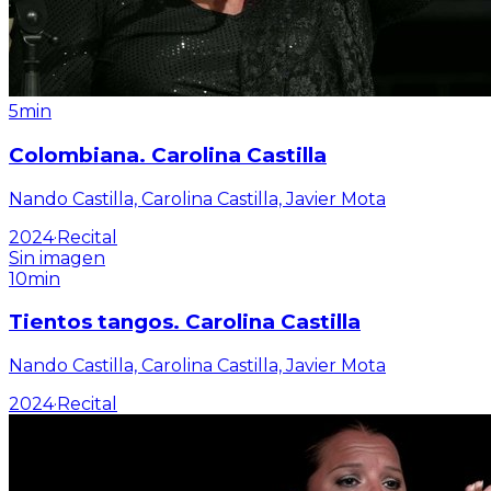
5min
Colombiana. Carolina Castilla
Nando Castilla, Carolina Castilla, Javier Mota
2024
·
Recital
Sin imagen
10min
Tientos tangos. Carolina Castilla
Nando Castilla, Carolina Castilla, Javier Mota
2024
·
Recital