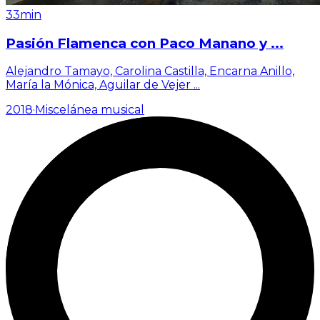
33min
Pasión Flamenca con Paco Manano y ...
Alejandro Tamayo, Carolina Castilla, Encarna Anillo,
María la Mónica, Aguilar de Vejer
...
2018
·
Miscelánea musical