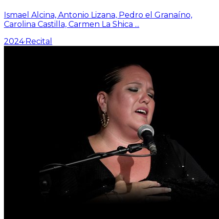
Ismael Alcina, Antonio Lizana, Pedro el Granaíno,
Carolina Castilla, Carmen La Shica
...
2024
·
Recital