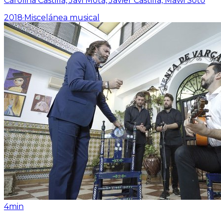
Carolina Castilla, Javi Mota, Javier Castilla, Mawi Soto
2018
·
Miscelánea musical
4min