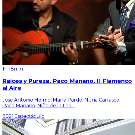
1h 18min
Raíces y Pureza. Paco Manano. II Flamenco
al Aire
Jose Antonio Helmo, María Pardo, Nuria Carrasco,
Paco Manano, Niño de la Leo
...
2021
·
Espectáculo