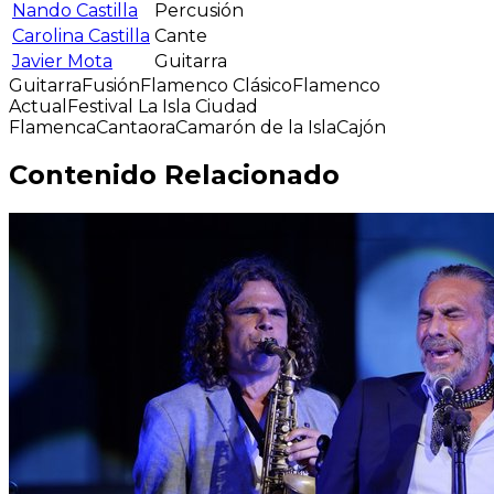
Nando Castilla
Percusión
Carolina Castilla
Cante
Javier Mota
Guitarra
Guitarra
Fusión
Flamenco Clásico
Flamenco
Actual
Festival La Isla Ciudad
Flamenca
Cantaora
Camarón de la Isla
Cajón
Contenido Relacionado