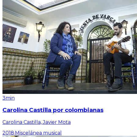
3min
Carolina Castilla por colombianas
Carolina Castilla, Javier Mota
2018
·
Miscelánea musical